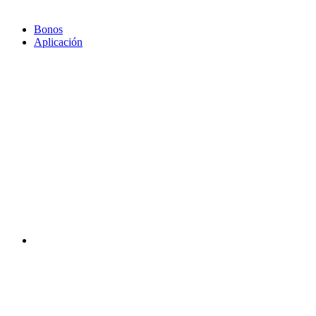
Bonos
Aplicación