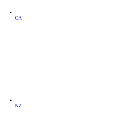
CA
NZ