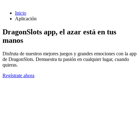
Inicio
Aplicación
DragonSlots app, el azar está en tus
manos
Disfruta de nuestros mejores juegos y grandes emociones con la app
de DragonSlots. Demuestra tu pasión en cualquier lugar, cuando
quieras.
Regístrate ahora