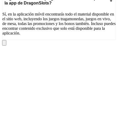
la app de DragonSlots?
Sí, en la aplicación móvil encontrarás todo el material disponible en
el sitio web, incluyendo los juegos tragamonedas, juegos en vivo,
de mesa, todas las promociones y los bonos también. Incluso puedes
encontrar contenido exclusivo que solo está disponible para la
aplicación.