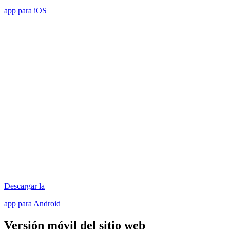
app para iOS
Descargar la
app para Android
Versión móvil del sitio web