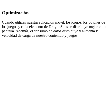
Optimización
Cuando utilizas nuestra aplicación móvil, los íconos, los botones de
los juegos y cada elemento de DragonSlots se distribuye mejor en tu
pantalla. Además, el consumo de datos disminuye y aumenta la
velocidad de carga de nuestro contenido y juegos.