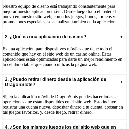
Nuestro equipo de diseño está trabajando constantemente para
mejorar nuestra aplicación móvil. Desde luego todo el material
nuevo en nuestro sitio web, como los juegos, bonos, torneos y
promociones especiales, se actualizan también en la aplicación.
2. ¿Qué es una aplicación de casino?
Es una aplicación para dispositivos móviles que tiene todo el
contenido que hay en el sitio web de un casino online. Estas
aplicaciones están optimizadas para darte un mejor rendimiento en
tu celular o tablet que cuando utilizas la página web.
3. ¿Puedo retirar dinero desde la aplicación de
DragonSlots?
Sí, en la aplicación móvil de DragonSlots puedes hacer todas las
operaciones que están disponibles en el sitio web. Esto incluye
registrar una cuenta nueva, depositar dinero a tu cuenta, apostar en
tus juegos favoritos, y, desde luego, retirar dinero.
4. ¿Son los mismos juegos los del sitio web que en