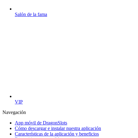
Salón de la fama
VIP
Navegación
App móvil de DragonSlots
Cómo descargar e instalar nuestra aplicación
Características de la aplicación y beneficios