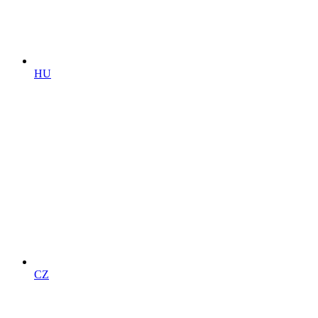
HU
CZ