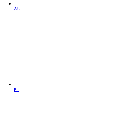
AU
PL