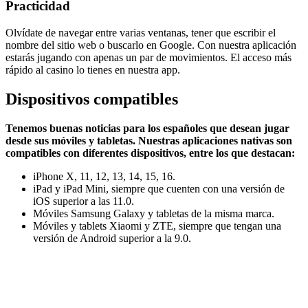
Practicidad
Olvídate de navegar entre varias ventanas, tener que escribir el
nombre del sitio web o buscarlo en Google. Con nuestra aplicación
estarás jugando con apenas un par de movimientos. El acceso más
rápido al casino lo tienes en nuestra app.
Dispositivos compatibles
Tenemos buenas noticias para los españoles que desean jugar
desde sus móviles y tabletas. Nuestras aplicaciones nativas son
compatibles con diferentes dispositivos, entre los que destacan:
iPhone X, 11, 12, 13, 14, 15, 16.
iPad y iPad Mini, siempre que cuenten con una versión de
iOS superior a las 11.0.
Móviles Samsung Galaxy y tabletas de la misma marca.
Móviles y tablets Xiaomi y ZTE, siempre que tengan una
versión de Android superior a la 9.0.